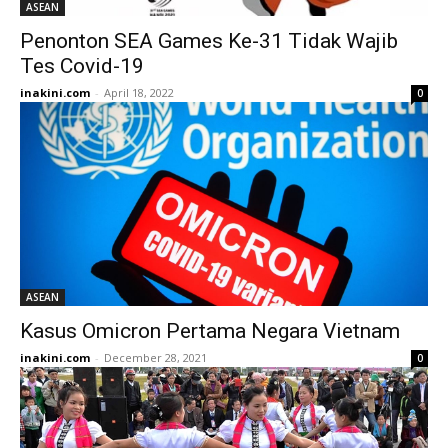
ASEAN
Penonton SEA Games Ke-31 Tidak Wajib
Tes Covid-19
inakini.com
-
April 18, 2022
0
ASEAN
Kasus Omicron Pertama Negara Vietnam
inakini.com
-
December 28, 2021
0