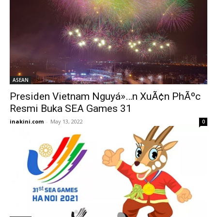
ASEAN
Presiden Vietnam Nguyá»…n XuÃ¢n PhÃºc
Resmi Buka SEA Games 31
inakini.com
-
May 13, 2022
0