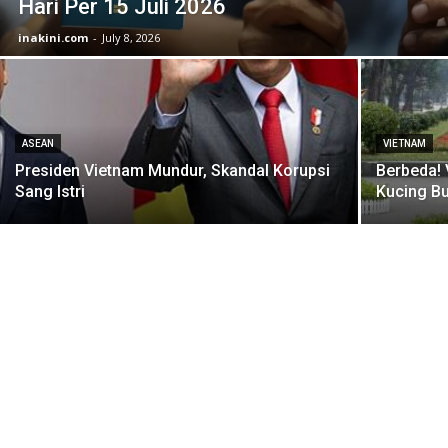
Hari Per 15 Juli 2026
inakini.com
-
July 8, 2026
ASEAN
VIETNAM
Presiden Vietnam Mundur, Skandal Korupsi
Berbeda! 
Sang Istri
Kucing Bu