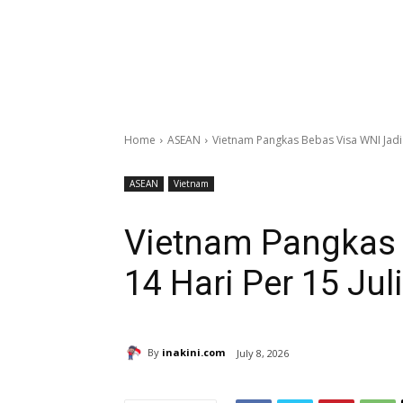
Home
ASEAN
Vietnam Pangkas Bebas Visa WNI Jadi 
ASEAN
Vietnam
Vietnam Pangkas 
14 Hari Per 15 Jul
By
inakini.com
July 8, 2026