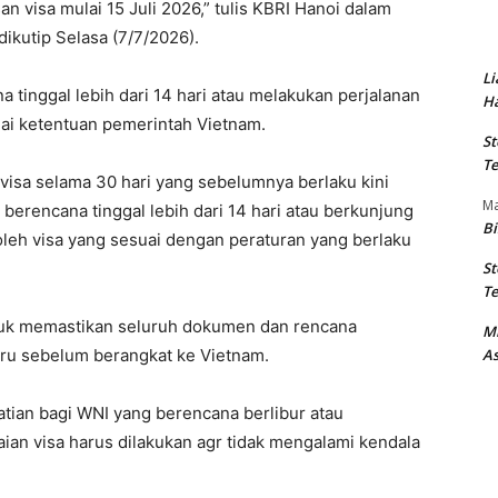
 visa mulai 15 Juli 2026,” tulis KBRI Hanoi dalam
ikutip Selasa (7/7/2026).
Li
tinggal lebih dari 14 hari atau melakukan perjalanan
Ha
uai ketentuan pemerintah Vietnam.
St
Te
visa selama 30 hari yang sebelumnya berlaku kini
M
 berencana tinggal lebih dari 14 hari atau berkunjung
Bi
oleh visa yang sesuai dengan peraturan yang berlaku
St
Te
tuk memastikan seluruh dokumen dan rencana
M
As
aru sebelum berangkat ke Vietnam.
atian bagi WNI yang berencana berlibur atau
ian visa harus dilakukan agr tidak mengalami kendala