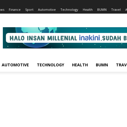
ews
Finance
Sport
Automotive
Technology
Health
BUMN
Travel
AUTOMOTIVE
TECHNOLOGY
HEALTH
BUMN
TRAV