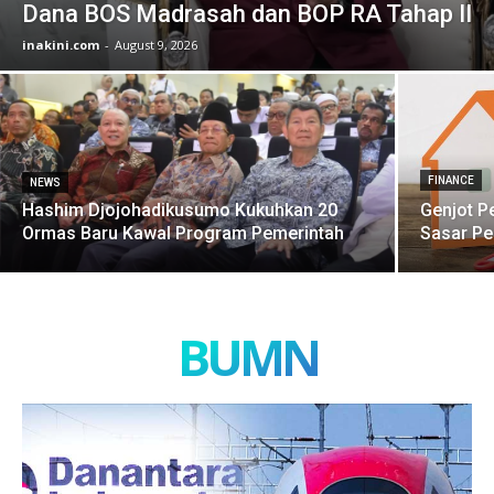
Dana BOS Madrasah dan BOP RA Tahap II
inakini.com
-
August 9, 2026
FINANCE
NEWS
Hashim Djojohadikusumo Kukuhkan 20
Genjot P
Ormas Baru Kawal Program Pemerintah
Sasar Pe
BUMN