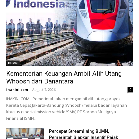
BUMN
Kementerian Keuangan Ambil Alih Utang
Whoosh dari Danantara
inakini.com
-
August 7, 2026
0
INAKINI.COM - Pemerintah akan mengambil alih utang proyek
Kereta Cepat Jakarta-Bandung (Whoosh) melalui badan layanan
khusus (special mission vehicle/SMV) PT Sarana Multigriya
Finansial (SMF)....
Percepat Streamlining BUMN,
Pemerintah Siapkan Insentif Pajak