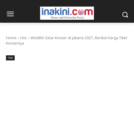
Home
Hot
Westlife Gelar Konser di Jakarta 2027, Berikut Harga Tiket
Konsernya
Hot