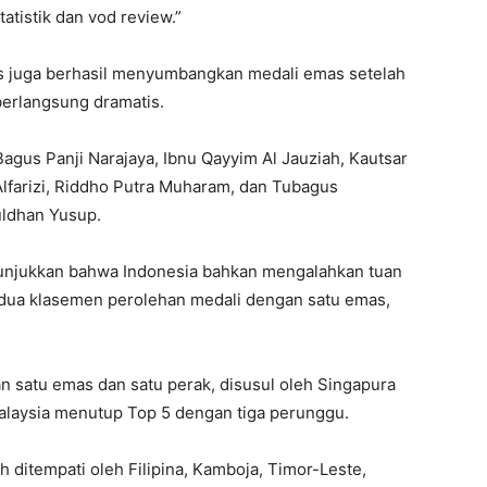
tatistik dan vod review.”
s juga berhasil menyumbangkan medali emas setelah
berlangsung dramatis.
gus Panji Narajaya, Ibnu Qayyim Al Jauziah, Kautsar
farizi, Riddho Putra Muharam, dan Tubagus
ldhan Yusup.
unjukkan bahwa Indonesia bahkan mengalahkan tuan
edua klasemen perolehan medali dengan satu emas,
an satu emas dan satu perak, disusul oleh Singapura
alaysia menutup Top 5 dengan tiga perunggu.
 ditempati oleh Filipina, Kamboja, Timor-Leste,