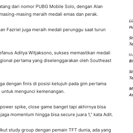
atang dari nomor PUBG Mobile Solo, dengan Alan
 masing-masing meraih medali emas dan perak.
Li
Ha
dan Fazriel juga meraih medali perunggu saat turun
St
Te
tefanus Aditya Witjaksono, sukses memastikan medali
M
gional pertama yang diselenggarakan oleh Southeast
Bi
St
Te
aga dengan finis di posisi ketujuh pada gim pertama
M
it untuk mengunci kemenangan.
As
ower spike, close game banget tapi akhirnya bisa
ga momentum hingga bisa secure juara 1,” kata Adit.
. Ikut study group dengan pemain TFT dunia, ada yang