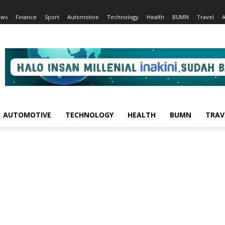
ews
Finance
Sport
Automotive
Technology
Health
BUMN
Travel
AUTOMOTIVE
TECHNOLOGY
HEALTH
BUMN
TRAV