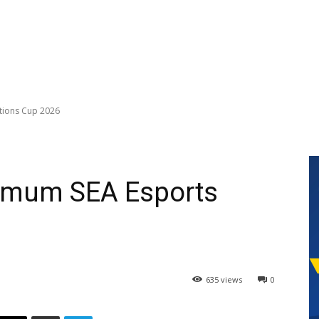
tions Cup 2026
Umum SEA Esports
635 views
0