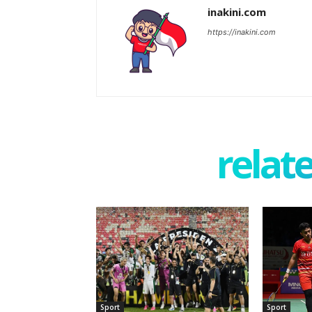
inakini.com
https://inakini.com
relate
Sport
Sport