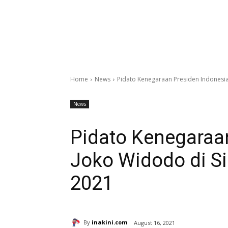
Home
News
Pidato Kenegaraan Presiden Indonesi
News
Pidato Kenegaraa
Joko Widodo di 
2021
By
inakini.com
August 16, 2021