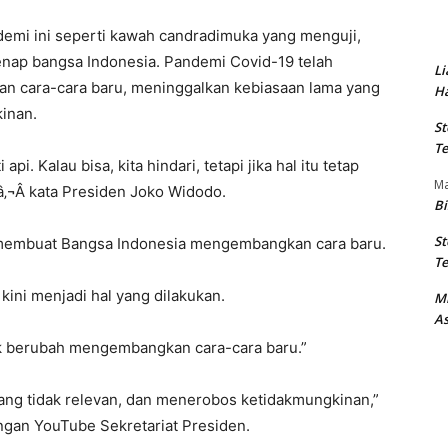
emi ini seperti kawah candradimuka yang menguji,
nap bangsa Indonesia. Pandemi Covid-19 telah
Li
n cara-cara baru, meninggalkan kebiasaan lama yang
Ha
inan.
St
Te
api. Kalau bisa, kita hindari, tetapi jika hal itu tetap
M
¢â‚¬Â kata Presiden Joko Widodo.
Bi
St
membuat Bangsa Indonesia mengembangkan cara baru.
Te
kini menjadi hal yang dilakukan.
M
As
k berubah mengembangkan cara-cara baru.”
ang tidak relevan, dan menerobos ketidakmungkinan,”
yangan YouTube Sekretariat Presiden.