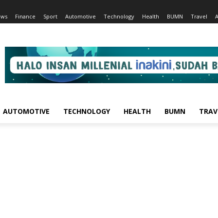
ews
Finance
Sport
Automotive
Technology
Health
BUMN
Travel
AUTOMOTIVE
TECHNOLOGY
HEALTH
BUMN
TRAV