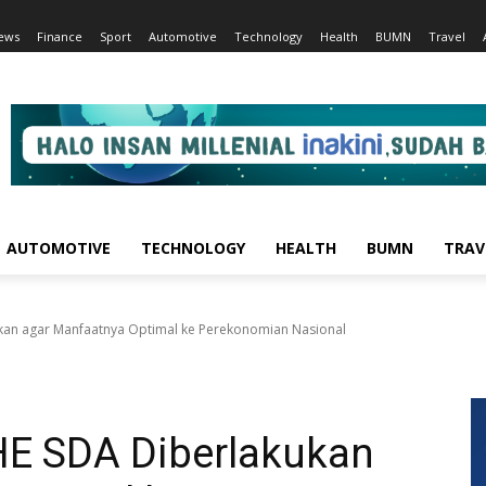
ews
Finance
Sport
Automotive
Technology
Health
BUMN
Travel
AUTOMOTIVE
TECHNOLOGY
HEALTH
BUMN
TRAV
kan agar Manfaatnya Optimal ke Perekonomian Nasional
HE SDA Diberlakukan