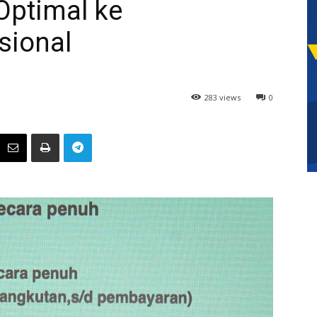
Optimal ke
sional
283 views
0