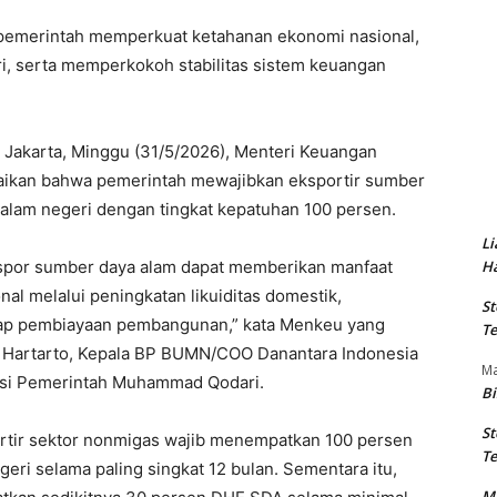
 pemerintah memperkuat ketahanan ekonomi nasional,
ri, serta memperkokoh stabilitas sistem keuangan
i Jakarta, Minggu (31/5/2026), Menteri Keuangan
ikan bahwa pemerintah mewajibkan eksportir sumber
alam negeri dengan tingkat kepatuhan 100 persen.
Li
Ha
ekspor sumber daya alam dapat memberikan manfaat
al melalui peningkatan likuiditas domestik,
St
adap pembiayaan pembangunan,” kata Menkeu yang
Te
 Hartarto, Kepala BP BUMN/COO Danantara Indonesia
M
asi Pemerintah Muhammad Qodari.
Bi
St
ortir sektor nonmigas wajib menempatkan 100 persen
Te
ri selama paling singkat 12 bulan. Sementara itu,
M