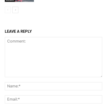
LEAVE A REPLY
Comment:
Na
Ema