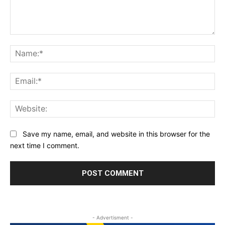
Comment:
Na
Ema
Web
Save my name, email, and website in this browser for the
next time I comment.
- Advertisment -