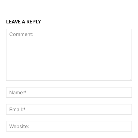
LEAVE A REPLY
Comment:
Na
Ema
Web