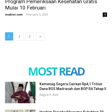
Program Pemeriksaan Kesehatan Gratis
Mulai 10 Februari
inakini.com
-
February 5, 2025
0
1
2
3
MOST READ
Kemenag Segera Cairkan Rp4,1 Triliun
Dana BOS Madrasah dan BOP RA Tahap II
August 9, 2026
Hashim Djojohadikusumo Kukuhkan 20