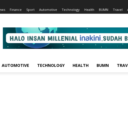
ews
Finance
Sport
Automotive
Technology
Health
BUMN
Travel
AUTOMOTIVE
TECHNOLOGY
HEALTH
BUMN
TRAV