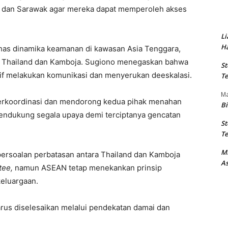
, dan Sarawak agar mereka dapat memperoleh akses
Li
Ha
ahas dinamika keamanan di kawasan Asia Tenggara,
ra Thailand dan Kamboja. Sugiono menegaskan bahwa
St
ktif melakukan komunikasi dan menyerukan deeskalasi.
Te
M
berkoordinasi dan mendorong kedua pihak menahan
Bi
mendukung segala upaya demi terciptanya gencatan
St
Te
M
rsoalan perbatasan antara Thailand dan Kamboja
As
tee,
namun ASEAN tetap menekankan prinsip
eluargaan.
us diselesaikan melalui pendekatan damai dan