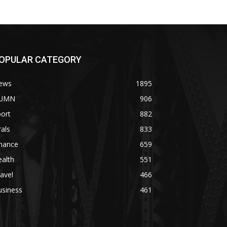
OPULAR CATEGORY
ews
1895
UMN
906
ort
882
rals
833
inance
659
alth
551
avel
466
usiness
461