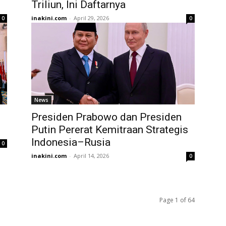
Triliun, Ini Daftarnya
inakini.com
-
April 29, 2026
0
0
News
Presiden Prabowo dan Presiden
Putin Pererat Kemitraan Strategis
Indonesia–Rusia
0
inakini.com
-
April 14, 2026
0
Page 1 of 64