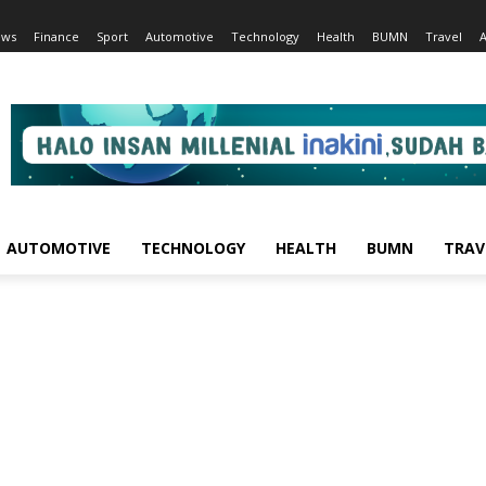
ews
Finance
Sport
Automotive
Technology
Health
BUMN
Travel
AUTOMOTIVE
TECHNOLOGY
HEALTH
BUMN
TRAV