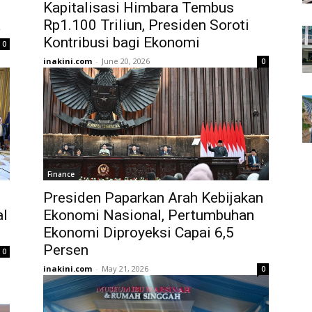
Kapitalisasi Himbara Tembus
a
Rp1.100 Triliun, Presiden Soroti
Kontribusi bagi Ekonomi
0
inakini.com
-
June 20, 2026
0
Finance
Presiden Paparkan Arah Kebijakan
al
Ekonomi Nasional, Pertumbuhan
Ekonomi Diproyeksi Capai 6,5
Persen
0
inakini.com
-
May 21, 2026
0