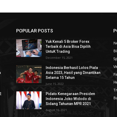
POPULAR POSTS
P
Yuk Kenali 5 Broker Forex
N
Terbaik di Asia Bisa Dipilih
B
UntuK Trading
December 15, 2021
Sp
Vi
Indonesia Berhasil Lolos Piala
a
Asia 2023, Hasil yang Dinantikan
F
Selama 15 Tahun
He
June 15, 2022
Tr
2
Pidato Kenegaraan Presiden
B
Indonesia Joko Widodo di
Sidang Tahunan MPR 2021
August 16, 2021