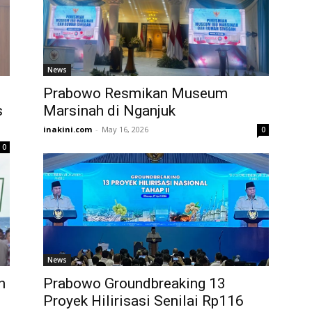
News
Prabowo Resmikan Museum
s
Marsinah di Nganjuk
inakini.com
-
May 16, 2026
0
0
News
n
Prabowo Groundbreaking 13
Proyek Hilirisasi Senilai Rp116