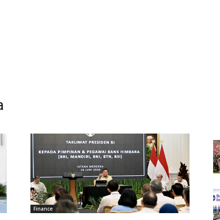
a
Finance