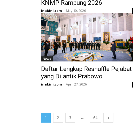
KNMP Rampung 2026
inakini.com
-
May 10, 2026
News
Daftar Lengkap Reshuffle Pejabat
yang Dilantik Prabowo
inakini.com
-
April 27, 2026
...
1
2
3
64