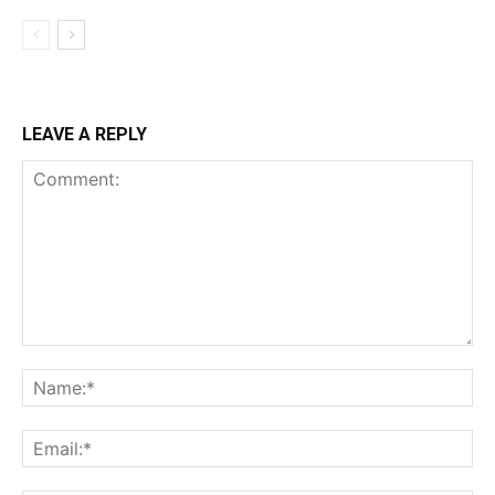
LEAVE A REPLY
Comment:
Na
Ema