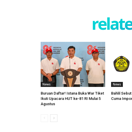
relate
News
News
Buruan Daftar! Istana Buka War Tiket
Bahlil Sebu
Ikuti Upacara HUT ke-81 RI Mulai 5
Cuma Impor
Agustus