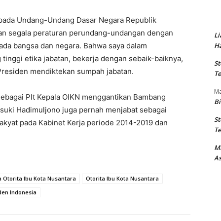
epada Undang-Undang Dasar Negara Republik
kan segala peraturan perundang-undangan dengan
Li
Ha
pada bangsa dan negara. Bahwa saya dalam
tinggi etika jabatan, bekerja dengan sebaik-baiknya,
St
Presiden mendiktekan sumpah jabatan.
Te
M
sebagai Plt Kepala OIKN menggantikan Bambang
Bi
suki Hadimuljono juga pernah menjabat sebagai
St
yat pada Kabinet Kerja periode 2014-2019 dan
Te
M
As
 Otorita Ibu Kota Nusantara
Otorita Ibu Kota Nusantara
den Indonesia