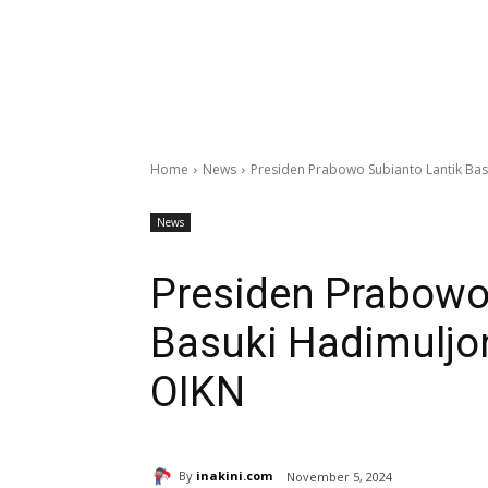
Home
News
Presiden Prabowo Subianto Lantik Ba
News
Presiden Prabowo
Basuki Hadimuljo
OIKN
By
inakini.com
November 5, 2024