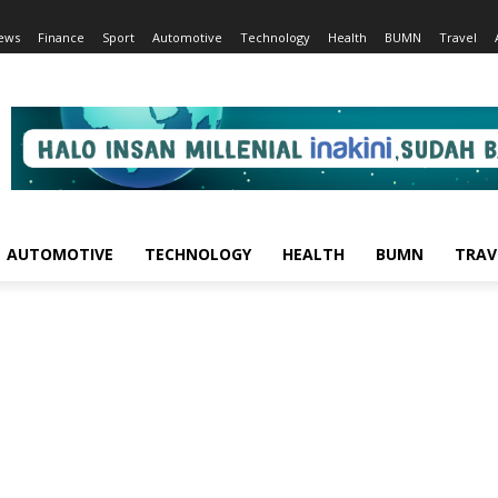
ews
Finance
Sport
Automotive
Technology
Health
BUMN
Travel
AUTOMOTIVE
TECHNOLOGY
HEALTH
BUMN
TRAV