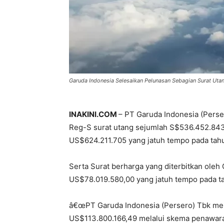
Garuda Indonesia Selesaikan Pelunasan Sebagian Surat Ut
INAKINI.COM
– PT Garuda Indonesia (Perse
Reg-S surat utang sejumlah S$536.452.843,
US$624.211.705 yang jatuh tempo pada tah
Serta Surat berharga yang diterbitkan oleh
US$78.019.580,00 yang jatuh tempo pada t
â€œPT Garuda Indonesia (Persero) Tbk mel
US$113.800.166,49 melalui skema penawar