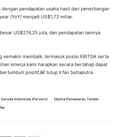
n dengan pendapatan usaha hasil dari penerbangan
year (YoY)
menjadi US$1,72 miliar.
ebesar US$274,25 juta, dan pendapatan lainnya
g semakin membaik, termasuk posisi EBITDA serta
han kinerja kami harapkan secara bertahap dapat
rtumbuh positif,â€ tutup Irfan Setiaputra.
 Garuda Indonesia (Persero)
Skema Penawaran Tender
fer