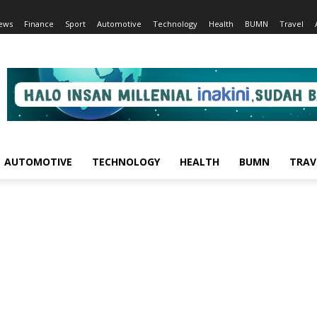
ews
Finance
Sport
Automotive
Technology
Health
BUMN
Travel
AUTOMOTIVE
TECHNOLOGY
HEALTH
BUMN
TRAV