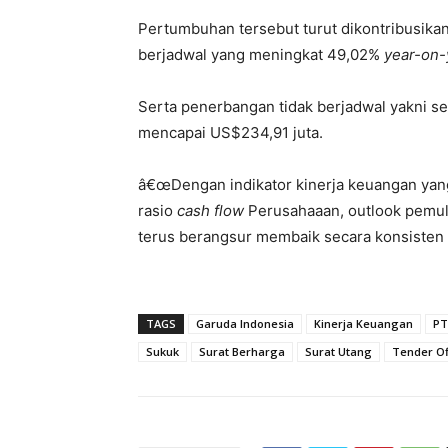
Pertumbuhan tersebut turut dikontribusika
berjadwal yang meningkat 49,02%
year-on-
Serta penerbangan tidak berjadwal yakni s
mencapai US$234,91 juta.
â€œDengan indikator kinerja keuangan yan
rasio
cash flow
Perusahaaan, outlook pemuli
terus berangsur membaik secara konsisten be
TAGS
Garuda Indonesia
Kinerja Keuangan
PT
Sukuk
Surat Berharga
Surat Utang
Tender Of