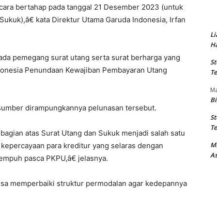
ara bertahap pada tanggal 21 Desember 2023 (untuk
ukuk),â€ kata Direktur Utama Garuda Indonesia, Irfan
Li
Ha
ada pemegang surat utang serta surat berharga yang
St
ndonesia Penundaan Kewajiban Pembayaran Utang
Te
M
Bi
 sumber dirampungkannya pelunasan tersebut.
St
Te
bagian atas Surat Utang dan Sukuk menjadi salah satu
M
kepercayaan para kreditur yang selaras dengan
As
tempuh pasca PKPU,â€ jelasnya.
 bisa memperbaiki struktur permodalan agar kedepannya