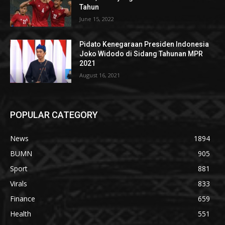
Tahun
June 15, 2022
Pidato Kenegaraan Presiden Indonesia
Joko Widodo di Sidang Tahunan MPR
2021
August 16, 2021
POPULAR CATEGORY
News
1894
BUMN
905
Sport
881
Virals
833
Finance
659
Health
551