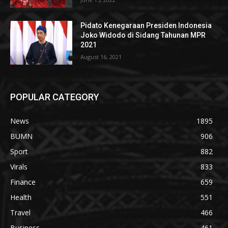
Pidato Kenegaraan Presiden Indonesia
Joko Widodo di Sidang Tahunan MPR
2021
August 16, 2021
POPULAR CATEGORY
News
1895
BUMN
906
Sport
882
Virals
833
Finance
659
Health
551
Travel
466
Business
461