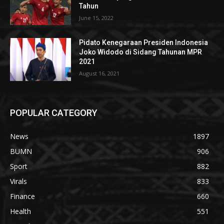
Tahun
June 15, 2022
Pidato Kenegaraan Presiden Indonesia
Joko Widodo di Sidang Tahunan MPR
2021
August 16, 2021
POPULAR CATEGORY
News
1897
BUMN
906
Sport
882
Virals
833
Finance
660
Health
551