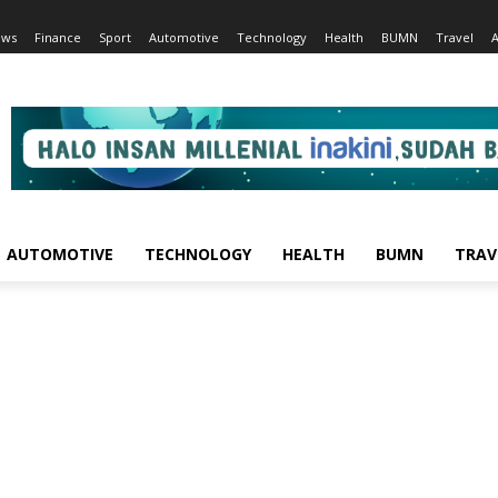
ews
Finance
Sport
Automotive
Technology
Health
BUMN
Travel
AUTOMOTIVE
TECHNOLOGY
HEALTH
BUMN
TRAV