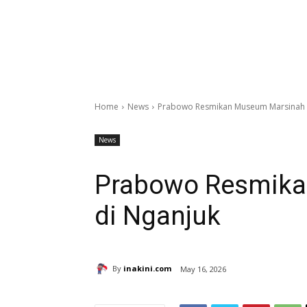
Home
News
Prabowo Resmikan Museum Marsinah 
News
Prabowo Resmik
di Nganjuk
By
inakini.com
May 16, 2026