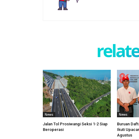
relate
News
News
Jalan Tol Prosiwangi Seksi 1-2 Siap
Buruan Daft
Beroperasi
Ikuti Upaca
Agustus