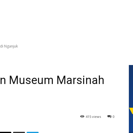
di Nganjuk
an Museum Marsinah
415 views
0