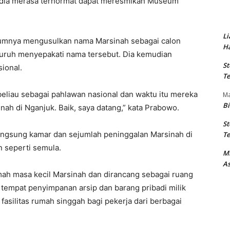
dia merasa terhormat dapat meresmikan Museum
Li
umnya mengusulkan nama Marsinah sebagai calon
Ha
buruh menyepakati nama tersebut. Dia kemudian
St
ional.
Te
eliau sebagai pahlawan nasional dan waktu itu mereka
M
Bi
ah di Nganjuk. Baik, saya datang,” kata Prabowo.
St
angsung kamar dan sejumlah peninggalan Marsinah di
Te
 seperti semula.
M
As
h masa kecil Marsinah dan dirancang sebagai ruang
 tempat penyimpanan arsip dan barang pribadi milik
fasilitas rumah singgah bagi pekerja dari berbagai