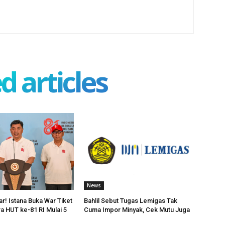
d articles
News
ar! Istana Buka War Tiket
Bahlil Sebut Tugas Lemigas Tak
ra HUT ke-81 RI Mulai 5
Cuma Impor Minyak, Cek Mutu Juga