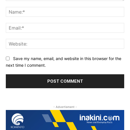
Comment:
Na
Ema
Web
Save my name, email, and website in this browser for the
next time I comment.
- Advertisment -