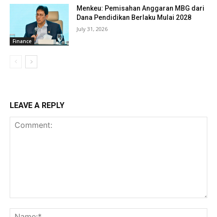
Menkeu: Pemisahan Anggaran MBG dari
Dana Pendidikan Berlaku Mulai 2028
July 31, 2026
Finance
LEAVE A REPLY
Comment:
Na