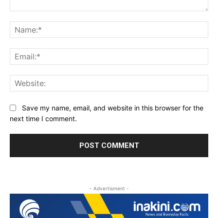
Comment:
Na
Ema
Web
Save my name, email, and website in this browser for the
next time I comment.
- Advertisment -