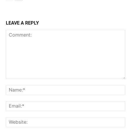
LEAVE A REPLY
Comment:
Na
Ema
Web