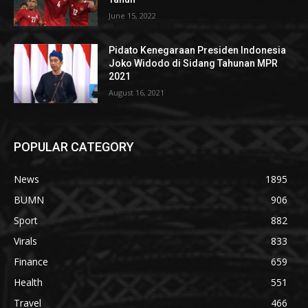
June 15, 2022
Pidato Kenegaraan Presiden Indonesia
Joko Widodo di Sidang Tahunan MPR
2021
August 16, 2021
POPULAR CATEGORY
News
1895
BUMN
906
Sport
882
Virals
833
Finance
659
Health
551
Travel
466