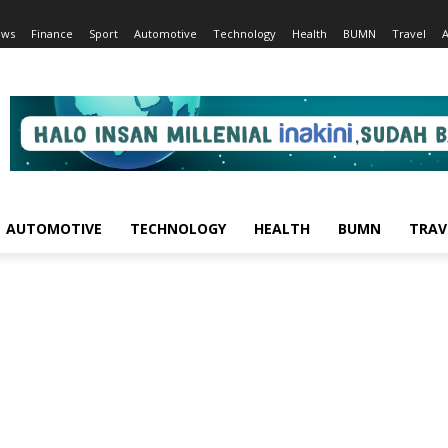
ews
Finance
Sport
Automotive
Technology
Health
BUMN
Travel
AUTOMOTIVE
TECHNOLOGY
HEALTH
BUMN
TRAV