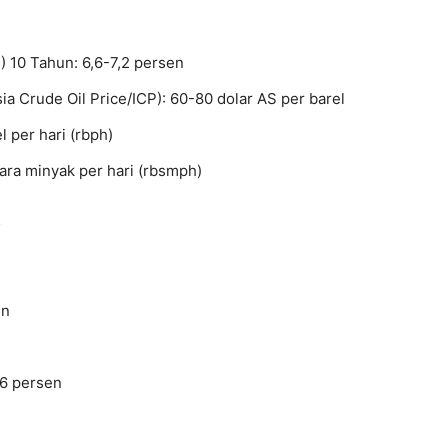
 10 Tahun: 6,6-7,2 persen
a Crude Oil Price/ICP): 60-80 dolar AS per barel
l per hari (rbph)
tara minyak per hari (rbsmph)
6
en
96 persen