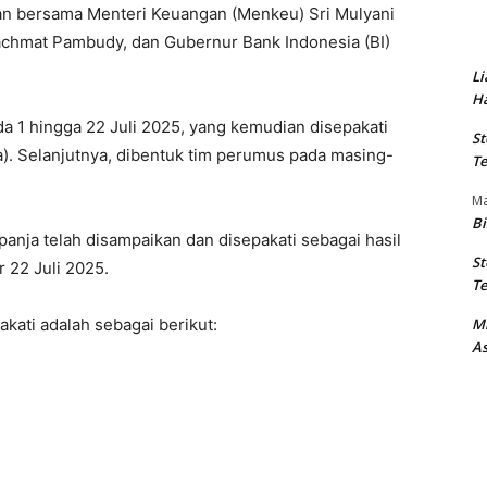
 bersama Menteri Keuangan (Menkeu) Sri Mulyani
achmat Pambudy, dan Gubernur Bank Indonesia (BI)
Li
Ha
a 1 hingga 22 Juli 2025, yang kemudian disepakati
St
a). Selanjutnya, dibentuk tim perumus pada masing-
Te
M
Bi
panja telah disampaikan dan disepakati sebagai hasil
St
 22 Juli 2025.
Te
M
kati adalah sebagai berikut:
As