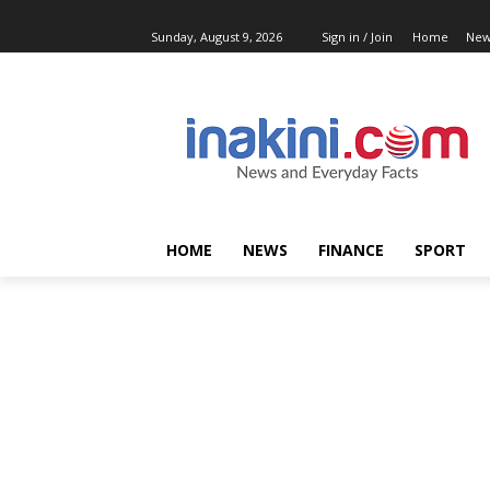
Sunday, August 9, 2026
Sign in / Join
Home
New
HOME
NEWS
FINANCE
SPORT