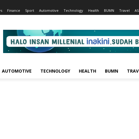
s
Finance
Sport
Automotive
Technology
Health
BUMN
Travel
AS
AUTOMOTIVE
TECHNOLOGY
HEALTH
BUMN
TRAV