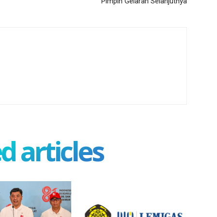
Pimpin Gelaran Selanjutnya
d articles