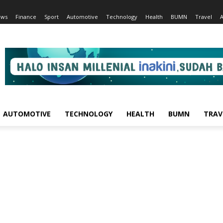
ews
Finance
Sport
Automotive
Technology
Health
BUMN
Travel
AUTOMOTIVE
TECHNOLOGY
HEALTH
BUMN
TRAV