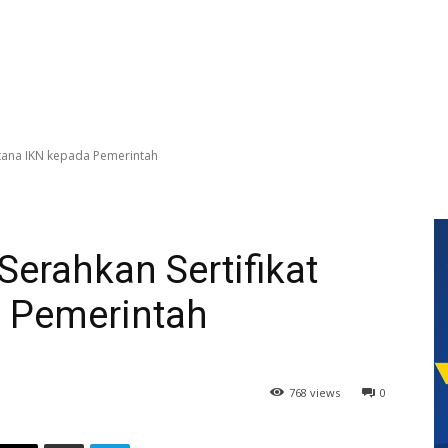
stana IKN kepada Pemerintah
erahkan Sertifikat
a Pemerintah
768 views
0