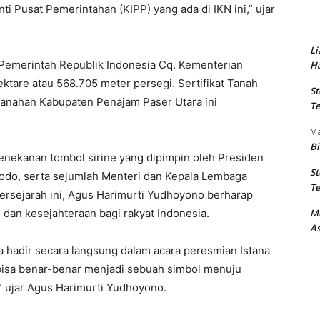
 Pusat Pemerintahan (KIPP) yang ada di IKN ini,” ujar
Li
Pemerintah Republik Indonesia Cq. Kementerian
Ha
hektare atau 568.705 meter persegi. Sertifikat Tanah
St
rtanahan Kabupaten Penajam Paser Utara ini
Te
M
Bi
enekanan tombol sirine yang dipimpin oleh Presiden
St
odo, serta sejumlah Menteri dan Kepala Lembaga
Te
 bersejarah ini, Agus Harimurti Yudhoyono berharap
dan kesejahteraan bagi rakyat Indonesia.
M
As
isa hadir secara langsung dalam acara peresmian Istana
 bisa benar-benar menjadi sebuah simbol menuju
,” ujar Agus Harimurti Yudhoyono.