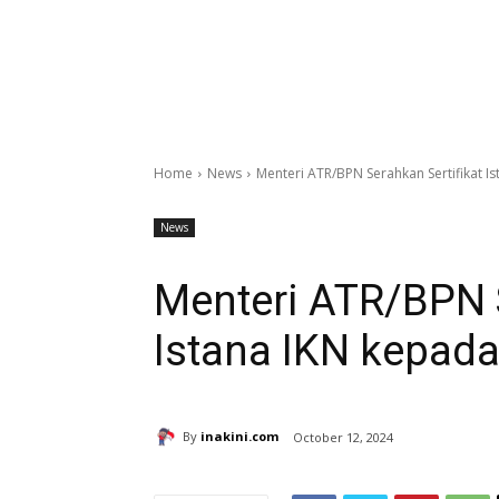
Home
News
Menteri ATR/BPN Serahkan Sertifikat I
News
Menteri ATR/BPN S
Istana IKN kepad
By
inakini.com
October 12, 2024