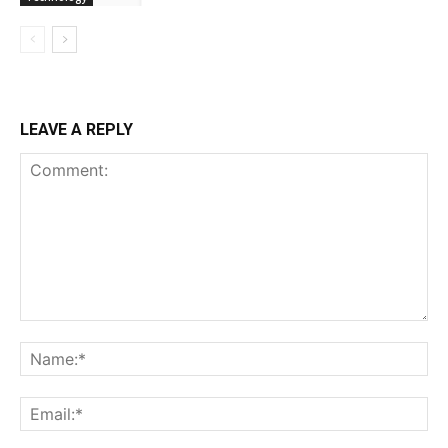
LEAVE A REPLY
Comment:
Na
Ema