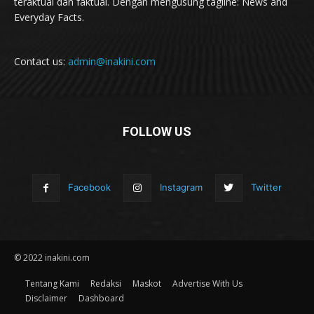
teraktual dan faktual. Dengan mengusung tagline: News and
Everyday Facts.
Contact us:
admin@inakini.com
FOLLOW US
Facebook
Instagram
Twitter
© 2022 inakini.com
Tentang Kami
Redaksi
Maskot
Advertise With Us
Disclaimer
Dashboard