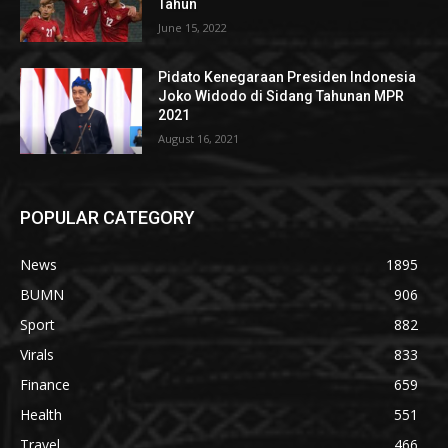
Tahun
June 15, 2022
Pidato Kenegaraan Presiden Indonesia
Joko Widodo di Sidang Tahunan MPR
2021
August 16, 2021
POPULAR CATEGORY
News
1895
BUMN
906
Sport
882
Virals
833
Finance
659
Health
551
Travel
466