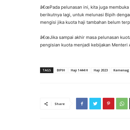
â€œPada pelunasan ini, kita juga membuka
berikutnya lagi, untuk melunasi Bipih deng
mengisi jika kuota haji tambahan belum ter
â€œJika sampai akhir masa pelunasan kuota
pengisian kuota menjadi kebijakan Menteri 
TAGS
BIPIH
Haji 1444 H
Haji 2023
Kemenag
Share