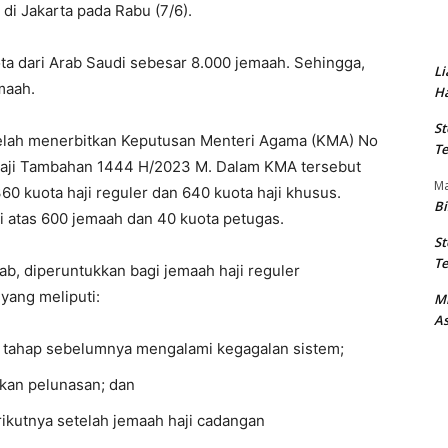
 di Jakarta pada Rabu (7/6).
ta dari Arab Saudi sebesar 8.000 jemaah. Sehingga,
Li
maah.
Ha
St
elah menerbitkan Keputusan Menteri Agama (KMA) No
Te
Haji Tambahan 1444 H/2023 M. Dalam KMA tersebut
M
360 kuota haji reguler dan 640 kuota haji khusus.
Bi
ri atas 600 jemaah dan 40 kuota petugas.
St
Te
jab, diperuntukkan bagi jemaah haji reguler
yang meliputi:
M
As
n tahap sebelumnya mengalami kegagalan sistem;
kan pelunasan; dan
rikutnya setelah jemaah haji cadangan