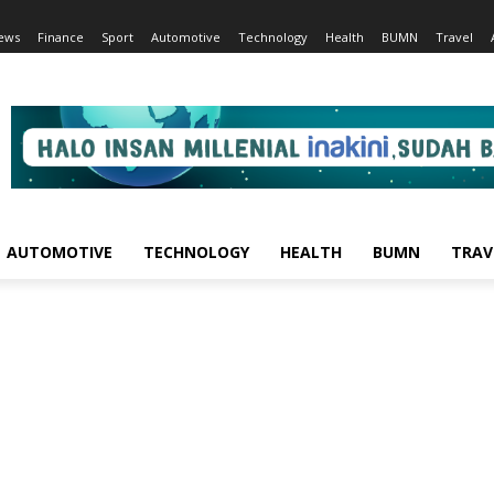
ews
Finance
Sport
Automotive
Technology
Health
BUMN
Travel
AUTOMOTIVE
TECHNOLOGY
HEALTH
BUMN
TRAV