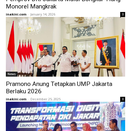
Monorel Mangkrak
inakini.com
-
January 14, 2026
0
News
Pramono Anung Tetapkan UMP Jakarta
Berlaku 2026
inakini.com
-
December 25, 2025
0