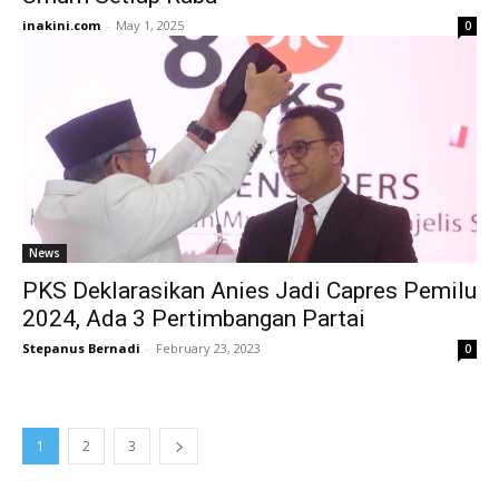
inakini.com
-
May 1, 2025
0
News
PKS Deklarasikan Anies Jadi Capres Pemilu
2024, Ada 3 Pertimbangan Partai
Stepanus Bernadi
-
February 23, 2023
0
1
2
3