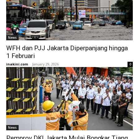
News
WFH dan PJJ Jakarta Diperpanjang hingga
1 Februari
inakini.com
-
January 29, 2026
0
News
Pemprov DKI Jakarta Mulai Bongkar Tiang