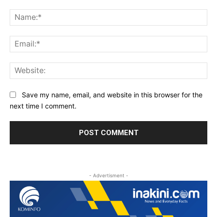
Comment:
Na
Ema
Web
Save my name, email, and website in this browser for the
next time I comment.
- Advertisment -