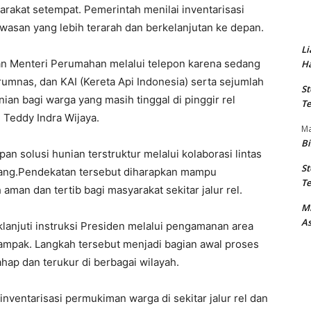
akat setempat. Pemerintah menilai inventarisasi
wasan yang lebih terarah dan berkelanjutan ke depan.
Li
n Menteri Perumahan melalui telepon karena sedang
Ha
umnas, dan KAI (Kereta Api Indonesia) serta sejumlah
St
an bagi warga yang masih tinggal di pinggir rel
Te
) Teddy Indra Wijaya.
M
Bi
n solusi hunian terstruktur melalui kolaborasi lintas
St
jang.Pendekatan tersebut diharapkan mampu
Te
man dan tertib bagi masyarakat sekitar jalur rel.
M
As
lanjuti instruksi Presiden melalui pengamanan area
dampak. Langkah tersebut menjadi bagian awal proses
hap dan terukur di berbagai wilayah.
nventarisasi permukiman warga di sekitar jalur rel dan