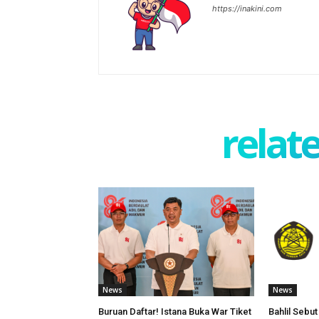
https://inakini.com
relate
News
News
Buruan Daftar! Istana Buka War Tiket
Bahlil Sebu