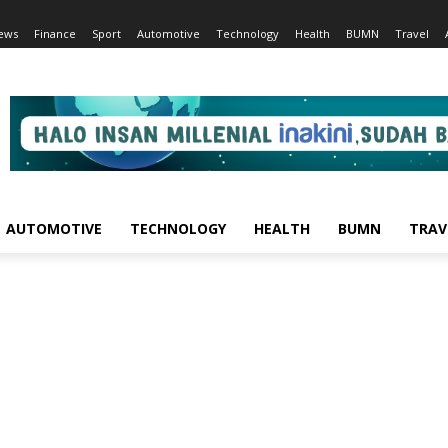
ews
Finance
Sport
Automotive
Technology
Health
BUMN
Travel
AUTOMOTIVE
TECHNOLOGY
HEALTH
BUMN
TRAV