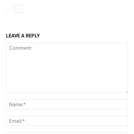
LEAVE A REPLY
Comment:
Na
Ema