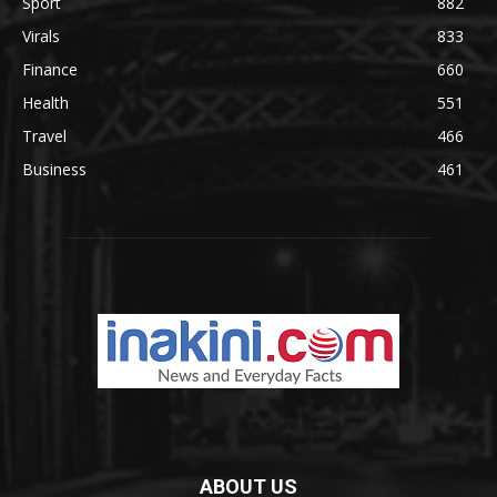
Sport
882
Virals
833
Finance
660
Health
551
Travel
466
Business
461
ABOUT US