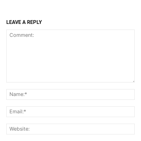
LEAVE A REPLY
Comment:
Na
Ema
Web