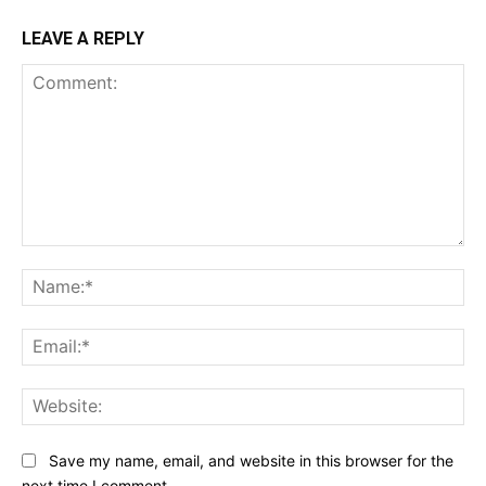
LEAVE A REPLY
Comment:
Na
Ema
Web
Save my name, email, and website in this browser for the
next time I comment.