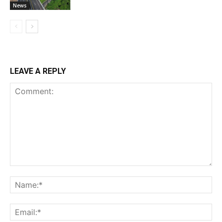
News
LEAVE A REPLY
Comment:
Na
Ema