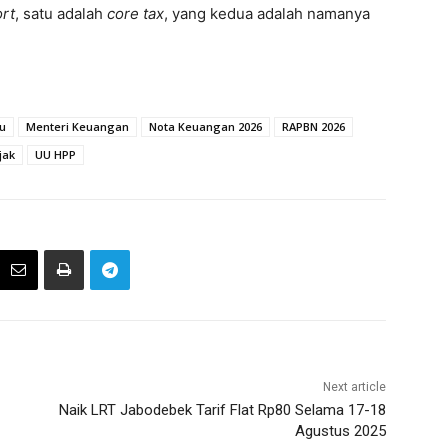
ort
, satu adalah
core tax
, yang kedua adalah namanya
u
Menteri Keuangan
Nota Keuangan 2026
RAPBN 2026
jak
UU HPP
Next article
Naik LRT Jabodebek Tarif Flat Rp80 Selama 17-18
Agustus 2025