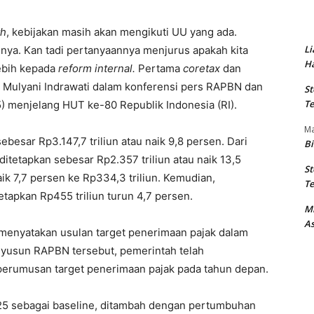
th
, kebijakan masih akan mengikuti UU yang ada.
Li
nya. Kan tadi pertanyaannya menjurus apakah kita
Ha
 lebih kepada
reform internal.
Pertama
coretax
dan
Sri Mulyani Indrawati dalam konferensi pers RAPBN dan
St
Te
 menjelang HUT ke-80 Republik Indonesia (RI).
M
esar Rp3.147,7 triliun atau naik 9,8 persen. Dari
Bi
 ditetapkan sebesar Rp2.357 triliun atau naik 13,5
St
ik 7,7 persen ke Rp334,3 triliun. Kemudian,
Te
tapkan Rp455 triliun turun 4,7 persen.
M
As
menyatakan usulan target penerimaan pajak dalam
nyusun RAPBN tersebut, pemerintah telah
erumusan target penerimaan pajak pada tahun depan.
25 sebagai baseline, ditambah dengan pertumbuhan