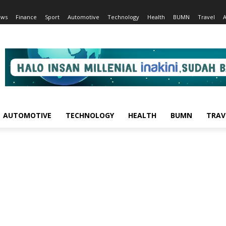
ews
Finance
Sport
Automotive
Technology
Health
BUMN
Travel
AUTOMOTIVE
TECHNOLOGY
HEALTH
BUMN
TRAV