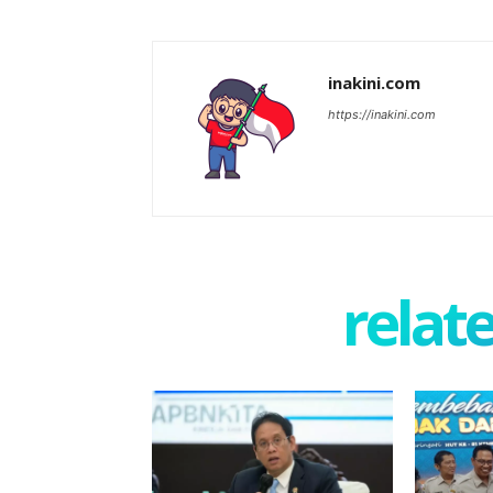
inakini.com
https://inakini.com
relate