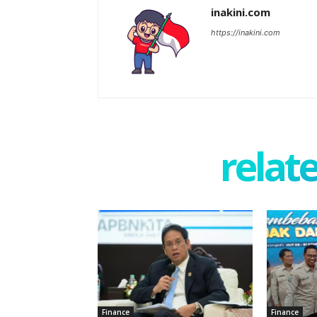
inakini.com
https://inakini.com
relate
Finance
Finance