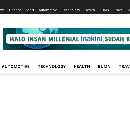
ews
Finance
Sport
Automotive
Technology
Health
BUMN
Travel
AUTOMOTIVE
TECHNOLOGY
HEALTH
BUMN
TRAV