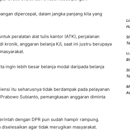
ngan dipercepat, dalam jangka panjang kita yang
Li
Ha
tuk peralatan alat tulis kantor (ATK), perjalanan
St
Te
 kronik, anggaran belanja K/L saat ini justru berupaya
masyarakat.
M
Bi
ita ingin lebih besar belanja modal daripada belanja
St
Te
M
ensi itu seharusnya tidak berdampak pada pelayanan
As
ia Prabowo Subianto, pemangkasan anggaran diminta
merintah dengan DPR pun sudah hampir rampung.
 diselesaikan agar tidak merugikan masyarakat.