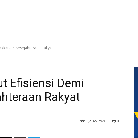
ingkatkan Kesejahteraan Rakyat
t Efisiensi Demi
ahteraan Rakyat
1,234 views
0