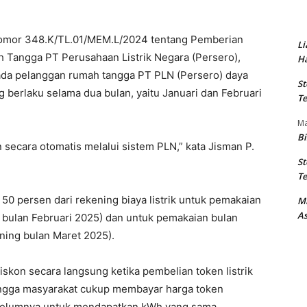
omor 348.K/TL.01/MEM.L/2024 tentang Pemberian
Li
 Tangga PT Perusahaan Listrik Negara (Persero),
Ha
ada pelanggan rumah tangga PT PLN (Persero) daya
St
 berlaku selama dua bulan, yaitu Januari dan Februari
Te
M
Bi
n secara otomatis melalui sistem PLN,” kata Jisman P.
St
Te
0 persen dari rekening biaya listrik untuk pemakaian
M
As
a bulan Februari 2025) dan untuk pemakaian bulan
ning bulan Maret 2025).
skon secara langsung ketika pembelian token listrik
hingga masyarakat cukup membayar harga token
ebelumnya untuk mendapatkan kWh yang sama.