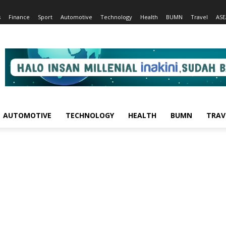
s
Finance
Sport
Automotive
Technology
Health
BUMN
Travel
AS
AUTOMOTIVE
TECHNOLOGY
HEALTH
BUMN
TRAV