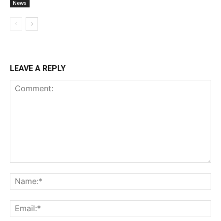
News
LEAVE A REPLY
Comment:
Na
Ema