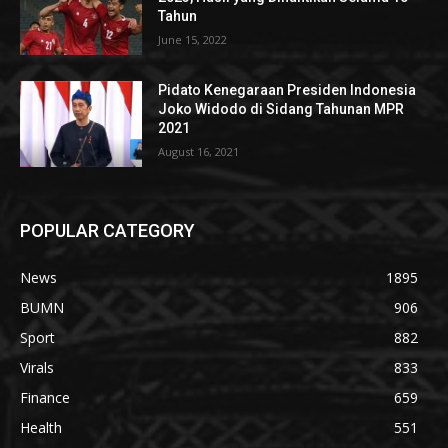
Tahun
June 15, 2022
Pidato Kenegaraan Presiden Indonesia
Joko Widodo di Sidang Tahunan MPR
2021
August 16, 2021
POPULAR CATEGORY
News
1895
BUMN
906
Sport
882
Virals
833
Finance
659
Health
551