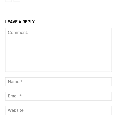
LEAVE A REPLY
Comment:
Na
Ema
Web