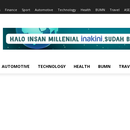
s
Finance
Sport
Automotive
Technology
Health
BUMN
Travel
AS
AUTOMOTIVE
TECHNOLOGY
HEALTH
BUMN
TRAV