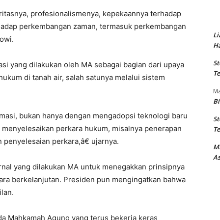
ritasnya, profesionalismenya, kepekaannya terhadap
erhadap perkembangan zaman, termasuk perkembangan
Li
owi.
Ha
St
asi yang dilakukan oleh MA sebagai bagian dari upaya
Te
kum di tanah air, salah satunya melalui sistem
M
Bi
rmasi, bukan hanya dengan mengadopsi teknologi baru
St
lam menyelesaikan perkara hukum, misalnya penerapan
Te
n penyelesaian perkara,â€ ujarnya.
M
As
rnal yang dilakukan MA untuk menegakkan prinsipnya
ara berkelanjutan. Presiden pun mengingatkan bahwa
lan.
a Mahkamah Agung yang terus bekerja keras