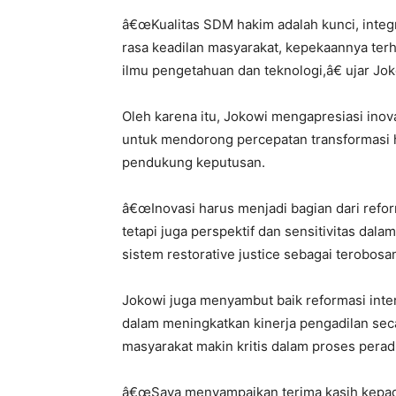
â€œKualitas SDM hakim adalah kunci, integ
rasa keadilan masyarakat, kepekaannya t
ilmu pengetahuan dan teknologi,â€ ujar Jok
Oleh karena itu, Jokowi mengapresiasi inov
untuk mendorong percepatan transformasi hu
pendukung keputusan.
â€œInovasi harus menjadi bagian dari refo
tetapi juga perspektif dan sensitivitas da
sistem restorative justice sebagai terobosa
Jokowi juga menyambut baik reformasi inte
dalam meningkatkan kinerja pengadilan sec
masyarakat makin kritis dalam proses peradi
â€œSaya menyampaikan terima kasih kepad