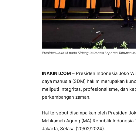
Presiden Jokowi pada Sidang Istimewa Laporan Tahunan MA 
INAKINI.COM
– Presiden Indonesia Joko W
daya manusia (SDM) hakim merupakan kunci 
meliputi integritas, profesionalisme, dan k
perkembangan zaman.
Hal tersebut disampaikan oleh Presiden Jo
Mahkamah Agung (MA) Republik Indonesia T
Jakarta, Selasa (20/02/2024).