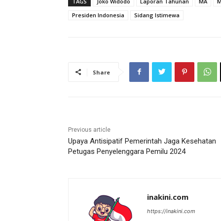
TAGS
Joko Widodo
Laporan Tahunan
MA
M
Presiden Indonesia
Sidang Istimewa
Share
Previous article
Upaya Antisipatif Pemerintah Jaga Kesehatan
Petugas Penyelenggara Pemilu 2024
inakini.com
https://inakini.com