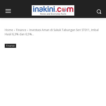
Home
Finance
Investasi Aman di Sukuk Tabungan Seri ST011, Imbal
Hasil 6,3% dan 6,5%...
Finance