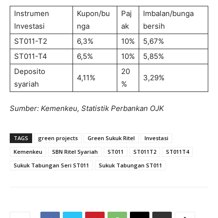
Instrumen
Kupon/bu
Paj
Imbalan/bunga
Investasi
nga
ak
bersih
ST011-T2
6,3%
10%
5,67%
ST011-T4
6,5%
10%
5,85%
Deposito
20
4,11%
3,29%
syariah
%
Sumber: Kemenkeu, Statistik Perbankan OJK
TAGS
green projects
Green Sukuk Ritel
Investasi
Kemenkeu
SBN Ritel Syariah
ST011
ST011T2
ST011T4
Sukuk Tabungan Seri ST011
Sukuk Tabungan ST011