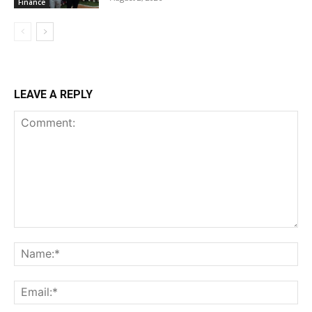
Finance
LEAVE A REPLY
Comment:
Na
Ema