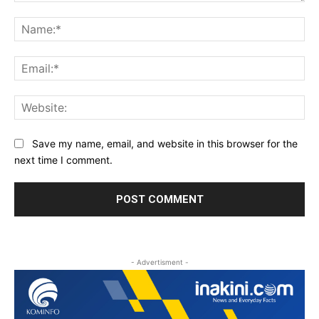
Comment:
Na
Ema
Web
Save my name, email, and website in this browser for the
next time I comment.
- Advertisment -