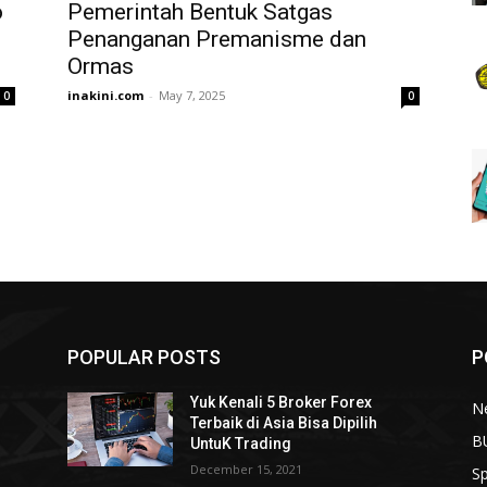
o
Pemerintah Bentuk Satgas
Penanganan Premanisme dan
Ormas
inakini.com
-
May 7, 2025
0
0
POPULAR POSTS
P
Yuk Kenali 5 Broker Forex
N
Terbaik di Asia Bisa Dipilih
B
UntuK Trading
December 15, 2021
Sp