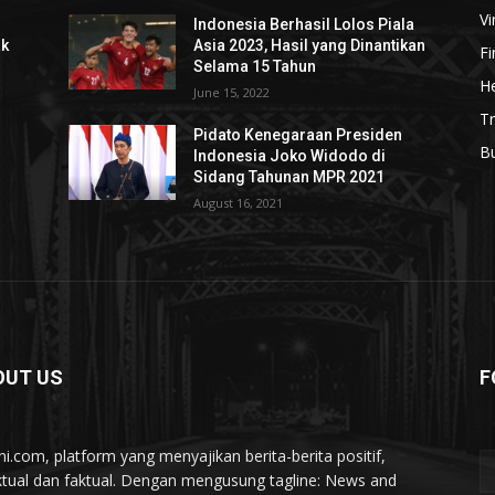
Vi
Indonesia Berhasil Lolos Piala
ak
Asia 2023, Hasil yang Dinantikan
F
Selama 15 Tahun
He
June 15, 2022
Tr
Pidato Kenegaraan Presiden
B
Indonesia Joko Widodo di
Sidang Tahunan MPR 2021
August 16, 2021
OUT US
F
ini.com, platform yang menyajikan berita-berita positif,
ktual dan faktual. Dengan mengusung tagline: News and