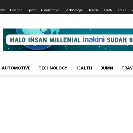
ews
Finance
Sport
Automotive
Technology
Health
BUMN
Travel
AUTOMOTIVE
TECHNOLOGY
HEALTH
BUMN
TRAV