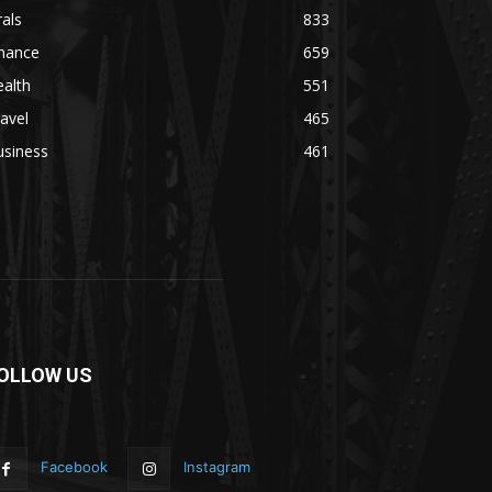
rals
833
inance
659
alth
551
avel
465
usiness
461
OLLOW US
Facebook
Instagram