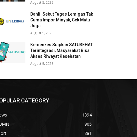
August 5, 2026
Bahlil Sebut Tugas Lemigas Tak
Cuma Impor Minyak, Cek Mutu
Juga
August 5, 2026
Kemenkes Siapkan SATUSEHAT
Terintegrasi, Masyarakat Bisa
Akses Riwayat Kesehatan
August 5, 2026
OPULAR CATEGORY
ews
1894
UMN
905
ort
881