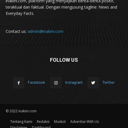
inakini.com, platform yang menyajikan berita-berita positif,
teraktual dan faktual. Dengan mengusung tagline: News and
Everyday Facts.
Contact us:
admin@inakini.com
FOLLOW US
Facebook
Instagram
Twitter
© 2022 inakini.com
Tentang Kami
Redaksi
Maskot
Advertise With Us
Disclaimer
Dashboard