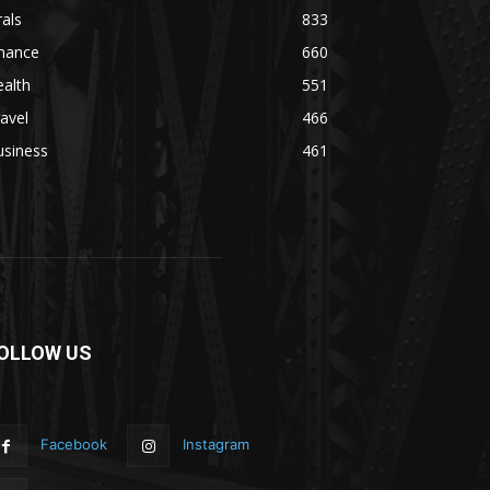
rals
833
inance
660
alth
551
avel
466
usiness
461
OLLOW US
Facebook
Instagram