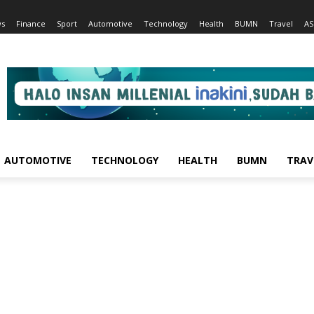
s
Finance
Sport
Automotive
Technology
Health
BUMN
Travel
AS
AUTOMOTIVE
TECHNOLOGY
HEALTH
BUMN
TRAV