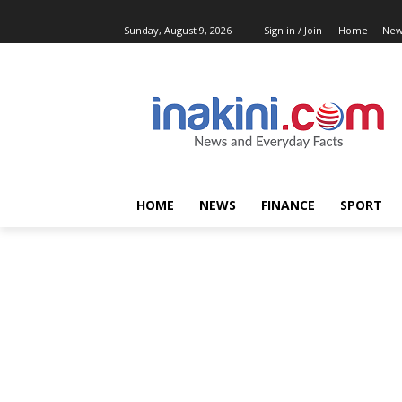
Sunday, August 9, 2026
Sign in / Join
Home
New
HOME
NEWS
FINANCE
SPORT