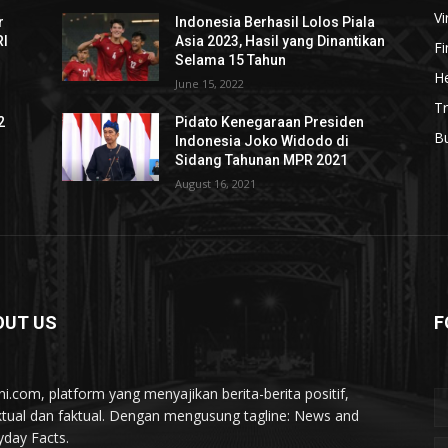
Vi
r
Indonesia Berhasil Lolos Piala
RI
Asia 2023, Hasil yang Dinantikan
F
Selama 15 Tahun
He
June 15, 2022
Tr
2
Pidato Kenegaraan Presiden
B
Indonesia Joko Widodo di
Sidang Tahunan MPR 2021
August 16, 2021
OUT US
F
ini.com, platform yang menyajikan berita-berita positif,
ktual dan faktual. Dengan mengusung tagline: News and
yday Facts.