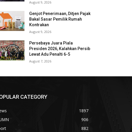
August 9, 2026
Genjot Penerimaan, Ditjen Pajak
Bakal Sasar Pemilik Rumah
Kontrakan
August 9, 2026
Persebaya Juara Piala
Presiden 2026, Kalahkan Persib
Lewat Adu Penalti 6-5
August 7, 2026
OPULAR CATEGORY
ews
1897
UMN
906
ort
882