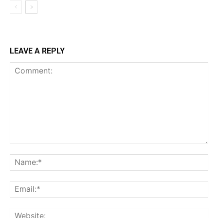
LEAVE A REPLY
Comment:
Na
Ema
Web