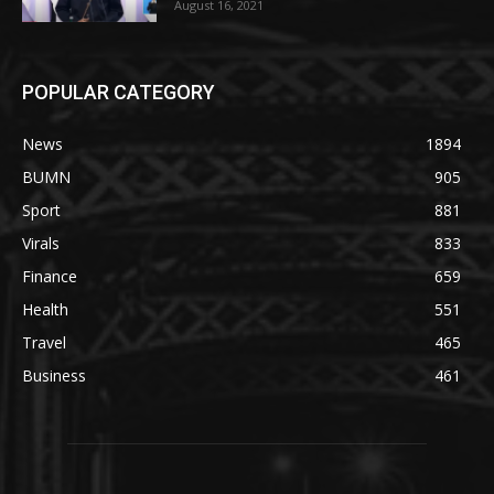
August 16, 2021
POPULAR CATEGORY
News
1894
BUMN
905
Sport
881
Virals
833
Finance
659
Health
551
Travel
465
Business
461